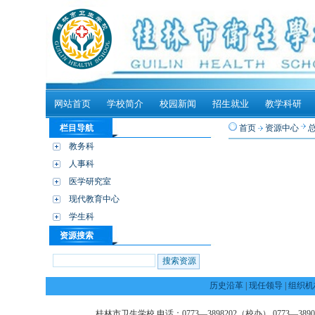
网站首页
学校简介
校园新闻
招生就业
教学科研
栏目导航
首页
资源中心
教务科
人事科
医学研究室
现代教育中心
学生科
资源搜索
历史沿革
|
现任领导
|
组织机
桂林市卫生学校 电话：0773—3898202（校办） 0773—3890