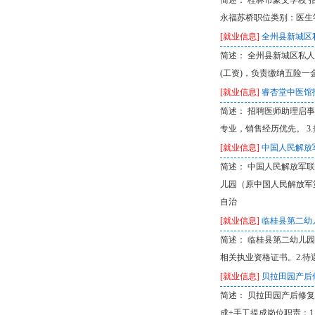
简述： 桂林市豪文学校 招
永福苏桥职位类别：医生
[就业信息]
全州县新城区
简述： 全州县新城区私人
(工资)，负责缴纳五险一金。
[就业信息]
睿杏堂中医馆
简述： 招聘医师助理启事 
专业，销售经历优先。 
[就业信息]
中国人民解放
简述： 中国人民解放军
儿园（原中国人民解放军
自治
[就业信息]
临桂县第二幼
简述： 临桂县第二幼儿园
相关执业资格证书。2.待
[就业信息]
贝拉田园产后
简述： 贝拉田园产后修复
成+手工提成岗位职责：