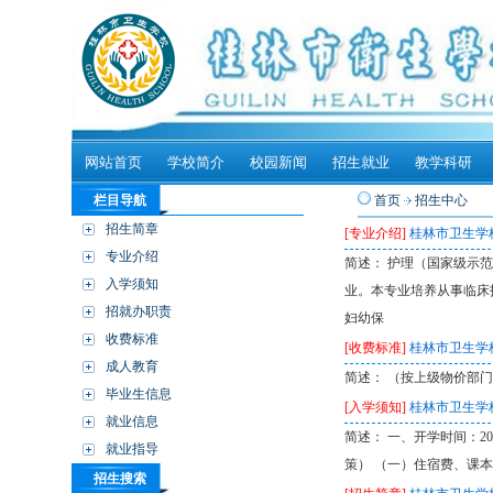
网站首页
学校简介
校园新闻
招生就业
教学科研
栏目导航
首页
招生中心
招生简章
[专业介绍]
桂林市卫生学
专业介绍
简述： 护理（国家级示
入学须知
业。本专业培养从事临床
招就办职责
妇幼保
收费标准
[收费标准]
桂林市卫生学校
成人教育
简述： （按上级物价部门
毕业生信息
[入学须知]
桂林市卫生学校
就业信息
简述： 一、开学时间：2
就业指导
策） （一）住宿费、课
招生搜索