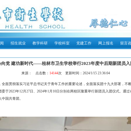
闻
招生就业
教学科研
学校科室
党建工作
网上报名
留言
心向党 建功新时代——桂林市卫生学校举行2023年度中后期新团员入
来源： 点击数：
14144
次 更新时间：2024/1/15 23:36:04
，全面贯彻落实习近平总书记关于青年工作的重要论述，全面落实团十九大部署，不
于2023年12月27日、2024年1月10日分别在两校区隆重举行新团员入团仪式。
入中国共青团。