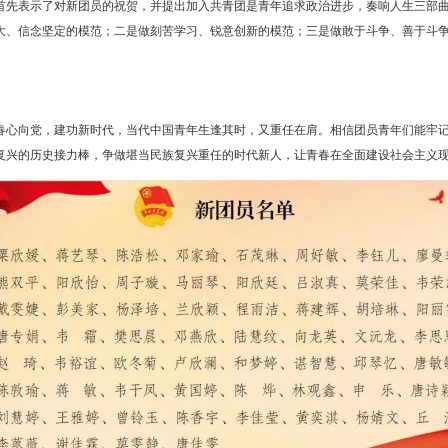
首先表示了对新团员的祝贺，并提出加入共青团是青年追求政治进步，奏响人生三部
大、信念坚定的模范；二是做刻苦学习、锐意创新的模范；三是做敢于斗争、善于斗
春心向党，建功新时代，当代中国青年生逢其时，又重任在肩。相信团员青年们能牢
复兴的历史接力棒，争做堪当民族复兴重任的时代新人，让青春在全面建设社会主义