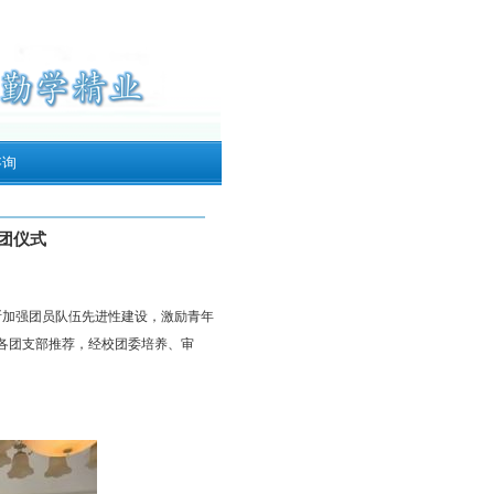
咨询
团仪式
断加强团员队伍先进性建设，激励青年
通过各团支部推荐，经校团委培养、审