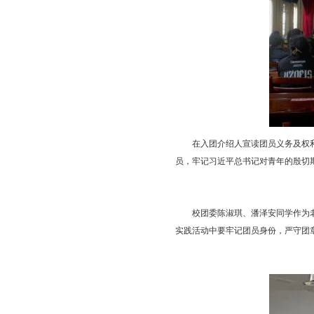
在入团介绍人宣读团员义务及权
员，牢记习近平总书记对青年的殷切
校团委陈淑琪、潘泽安同学作为
实践活动中要牢记团员身份，严守团