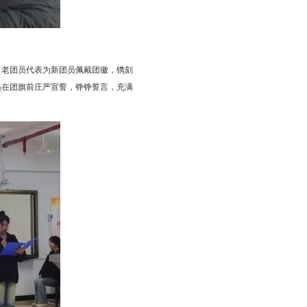
，老团员代表为新团员佩戴团徽，镌刻
员在团旗前庄严宣誓，铮铮誓言，充满