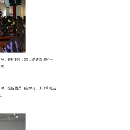
团员，将时刻牢记自己是共青团的一
誓言。
同时，提醒团员们在学习、工作和社会
范。